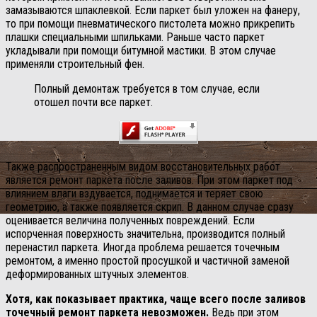
замазываются шпаклевкой. Если паркет был уложен на фанеру,
то при помощи пневматического пистолета можно прикрепить
плашки специальными шпильками. Раньше часто паркет
укладывали при помощи битумной мастики. В этом случае
применяли строительный фен.
Полный демонтаж требуется в том случае, если
отошел почти все паркет.
Также распространенным видом восстановительных работ
является ремонт паркета после заливов. При этом паркет под
влиянием влаги вздувается, поднимается и теряет свою
геометрию, а также появляется скрип. В данном случае сразу
оценивается величина полученных повреждений. Если
испорченная поверхность значительна, производится полный
перенастил паркета. Иногда проблема решается точечным
ремонтом, а именно простой просушкой и частичной заменой
деформированных штучных элементов.
Хотя, как показывает практика, чаще всего после заливов
точечный ремонт паркета невозможен.
Ведь при этом