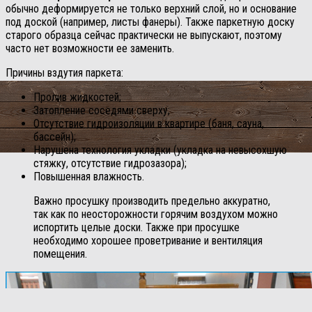
обычно деформируется не только верхний слой, но и основание
под доской (например, листы фанеры). Также паркетную доску
старого образца сейчас практически не выпускают, поэтому
часто нет возможности ее заменить.
Причины вздутия паркета:
Пролив жидкостей;
Затопление соседями сверху;
Отсутствие гидроизоляции в квартире (баня, сауна,
бассейн);
Нарушена технология укладки (укладка на невысохшую
стяжку, отсутствие гидрозазора);
Повышенная влажность.
Важно просушку производить предельно аккуратно,
так как по неосторожности горячим воздухом можно
испортить целые доски. Также при просушке
необходимо хорошее проветривание и вентиляция
помещения.