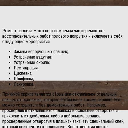
Ремонт паркета — это неотъемлемая часть ремонтно-
восстановительных работ полового покрытия и включает в себя
следующие мероприятия:
Замена испорченных плашек;
Устранение вздутия;
Устранение скрипа;
Реставрация;
Циклевка;
Шлифовка;
Лакировка.
Причиной скрипа является отрыв или отклеивание отдельных
плашек от основания, которые потом из-за трения скрипят. Его
можно устранить и без демонтажных работ. Например,
просверлив в отклеившихся плашках и основании отверстия и
прикрепить их дюбелями, либо в небольшие заранее
просверленные отверстия в плашках закачать специальный клей,
который приклеит их к основанию. Все отверстия позже